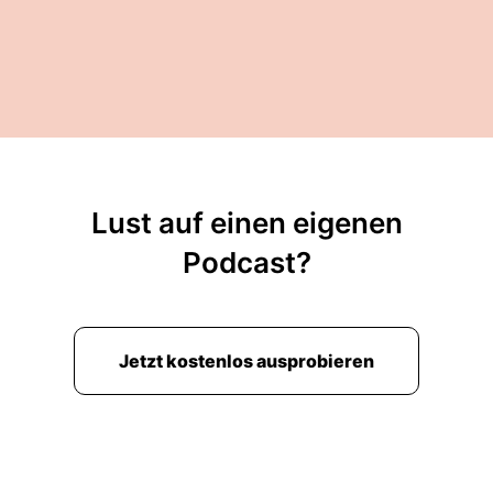
00:02:02: Wir haben ja, finde ich durchaus
antifeministische Rückstritte gerade in der
Gesellschaft.
00:02:08: Ich finde auch als, also
Gleichberechtigung finde ich so gut verwirklicht
in Hamburg zumindest da wo ich lebe – auch
mit meiner ostdeutschen Perspektive weiß ich
Lust auf einen eigenen
gar nicht wie das jetzt im Main-Taunus-Kreis
Podcast?
oder so wäre.
00:02:23: und Öko ist dann die kleinste Bubble
von allen würde ich sagen aus der ich eben
Jetzt kostenlos ausprobieren
noch drauf gucke Und klar nehme ich mich
damit so ein bisschen selbst auf die Schippe
und den das so ein bißchen ironisch, weil
natürlich bin ich eigentlich total privilegiert mit
dem was ich mache.