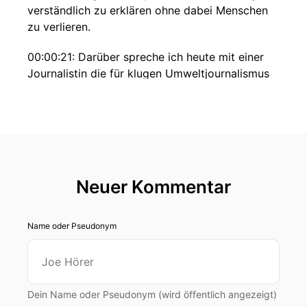
verständlich zu erklären ohne dabei Menschen
zu verlieren.
00:00:21: Darüber spreche ich heute mit einer
Journalistin die für klugen Umweltjournalismus
klarer Haltung und konstruktive Perspektiven
steht.
00:00:30: Zu Gast ist Katja Morgenthaler.
00:00:32: Herzlich willkommen, schön dass ihr
da bist!
Neuer Kommentar
00:00:34: Vielen
Name oder Pseudonym
00:00:34: Dank, freu mich sehr!
00:00:36: Katja ist Mitgründerin und
Geschäftsführin von Atmo dem Umweltmagazin
Dein Name oder Pseudonym (wird öffentlich angezeigt)
für die Zukunft – viele kennen sie aus ihrer