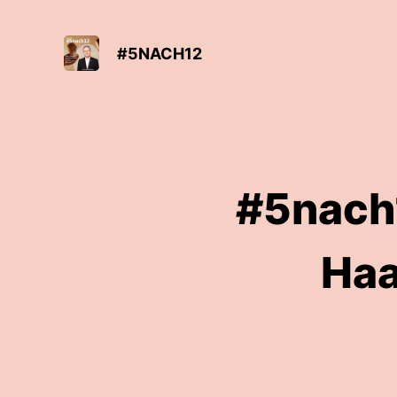
#5NACH12
#5nach1
Haa