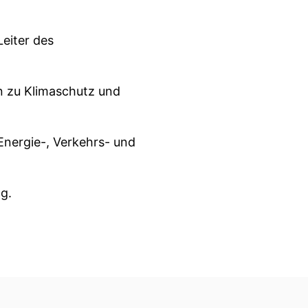
eiter des
en zu Klimaschutz und
Energie-, Verkehrs- und
g.
on ÖRV for All Deutschland.