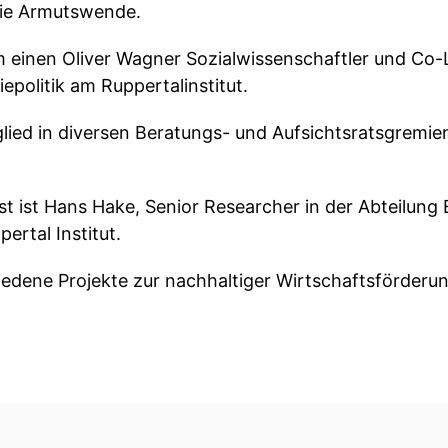
ie Armutswende.
m einen Oliver Wagner Sozialwissenschaftler und Co-L
politik am Ruppertalinstitut.
glied in diversen Beratungs- und Aufsichtsratsgremi
t ist Hans Hake, Senior Researcher in der Abteilung 
ertal Institut.
hiedene Projekte zur nachhaltiger Wirtschaftsförderun
men schön, dass ihr beiden da seid.
er wissenschaftlichen Arbeit beteiligt und Autorin v
wir gleich drauf.