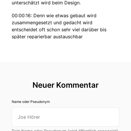
unterschätzt wird beim Design.
00:00:16: Denn wie etwas gebaut wird
zusammengesetzt und gedacht wird
entscheidet oft schon sehr viel darüber bis
später reparierbar austauschbar
wiederverwendbar oder überhaupt
kreislauffähig ist.
00:00:30: Professor Dr.
00:00:30: Peter Hennige hat es in einer anderen
Folge von fünf nach zwölf so formuliert, am
Neuer Kommentar
Design entscheidet sich im Grunde schon rund
neunzig Prozent dessen was am Produkt
Name oder Pseudonym
passiert, am Produktende und genau dieser
Gedanke ist für diese Folge zentral.
00:00:45: somit ist Nachhaltigkeit nicht nur eine
Dein Name oder Pseudonym (wird öffentlich angezeigt)